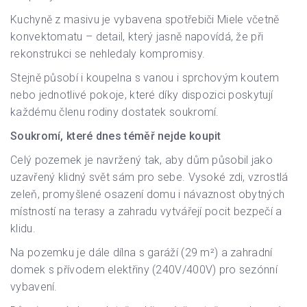
Kuchyně z masivu je vybavena spotřebiči Miele včetně
konvektomatu – detail, který jasně napovídá, že při
rekonstrukci se nehledaly kompromisy.
Stejně působí i koupelna s vanou i sprchovým koutem
nebo jednotlivé pokoje, které díky dispozici poskytují
každému členu rodiny dostatek soukromí.
Soukromí, které dnes téměř nejde koupit
Celý pozemek je navržený tak, aby dům působil jako
uzavřený klidný svět sám pro sebe. Vysoké zdi, vzrostlá
zeleň, promyšlené osazení domu i návaznost obytných
místností na terasy a zahradu vytvářejí pocit bezpečí a
klidu.
Na pozemku je dále dílna s garáží (29 m²) a zahradní
domek s přívodem elektřiny (240V/400V) pro sezónní
vybavení.