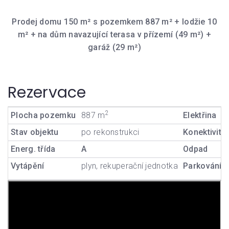
Prodej domu 150 m² s pozemkem 887 m² + lodžie 10
m² + na dům navazující terasa v přízemí (49 m²) +
garáž (29 m²)
Rezervace
2
Plocha pozemku
887 m
Elektřina
Stav objektu
po rekonstrukci
Konektivita
Energ. třída
A
Odpad
Vytápění
plyn, rekuperační jednotka
Parkování