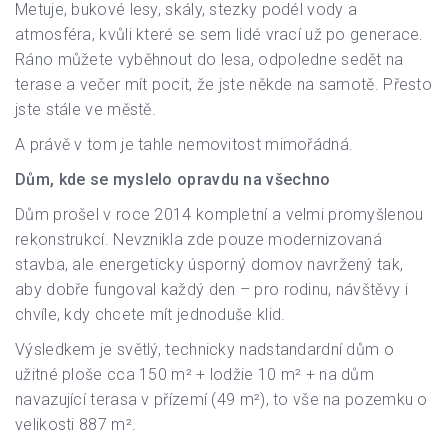
Metuje, bukové lesy, skály, stezky podél vody a
atmosféra, kvůli které se sem lidé vrací už po generace.
Ráno můžete vyběhnout do lesa, odpoledne sedět na
terase a večer mít pocit, že jste někde na samotě. Přesto
jste stále ve městě.
A právě v tom je tahle nemovitost mimořádná.
Dům, kde se myslelo opravdu na všechno
Dům prošel v roce 2014 kompletní a velmi promyšlenou
rekonstrukcí. Nevznikla zde pouze modernizovaná
stavba, ale energeticky úsporný domov navržený tak,
aby dobře fungoval každý den – pro rodinu, návštěvy i
chvíle, kdy chcete mít jednoduše klid.
Výsledkem je světlý, technicky nadstandardní dům o
užitné ploše cca 150 m² + lodžie 10 m² + na dům
navazující terasa v přízemí (49 m²), to vše na pozemku o
velikosti 887 m².