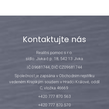
Kontaktujte nás
Realitní pomoc s.r.o.
sídlo: Jívka č.p. 18, 542 13 Jívka
IČ 09681744, DIČ CZ09681744
Společnost je zapsána v Obchodním rejstříku
vedeném Krajským soudem v Hradci Králové, oddíl
C, vložka 46669
+420 777 870 563
+420 777 870 570