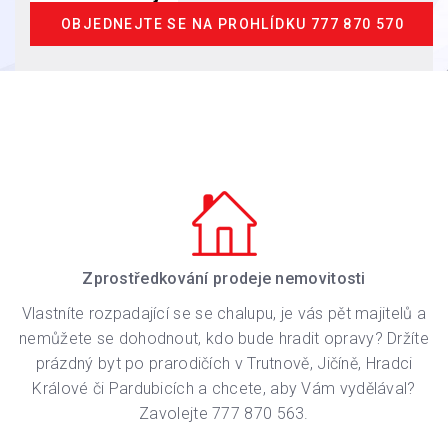
OBJEDNEJTE SE NA PROHLÍDKU TEL 777 870 563
OBJEDNEJTE SE NA PROHLÍDKU 777 870 570
Zprostředkování prodeje nemovitosti
Vlastníte rozpadající se se chalupu, je vás pět majitelů a
nemůžete se dohodnout, kdo bude hradit opravy? Držíte
prázdný byt po prarodičích v Trutnově, Jičíně, Hradci
Králové či Pardubicích a chcete, aby Vám vydělával?
Zavolejte 777 870 563.