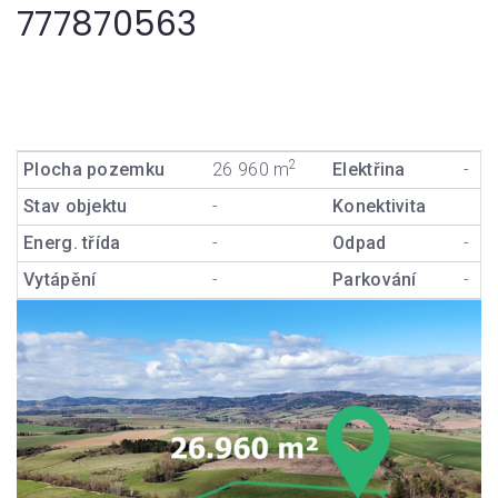
777870563
2
Plocha pozemku
26 960 m
Elektřina
-
Stav objektu
-
Konektivita
Energ. třída
-
Odpad
-
Vytápění
-
Parkování
-