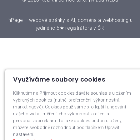
inPage
–
webové stránky
s AI,
doména
a
webhosting
u
jediného 5★ registrátora v ČR
Využíváme soubory cookies
Kliknutím na Přijmout cookies dáváte souhlas s uložením
vybraných cookies (nutné, preferenční, výkonnostní,
marketingové). Cookies používáme pro lepší fungování
našeho webu, měření jeho výkonnosti a cílení a
personalizaci reklam. To jaké cookies budou uloženy,
můžete svobodně rozhodnout pod tlačítkem Upravit
nastavení.