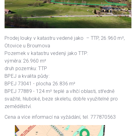
Prodej louky v katastru vedené jako – TTP, 26.960 m²,
Otovice u Broumova
Pozemek v katastru vedený jako TTP:
výměra: 26.960 m²
druh pozemku: TTP
BPEJ a kvalita půdy:
BPEJ 73041 - plocha 26.836 m²
BPEJ 77889 - 124 m² teplé a vlhčí oblasti, středně
svažité, hluboké, beze skeletu, dobře využitelné pro
zemědělství.
Cena a více informací na vyžádání, tel. 777870563