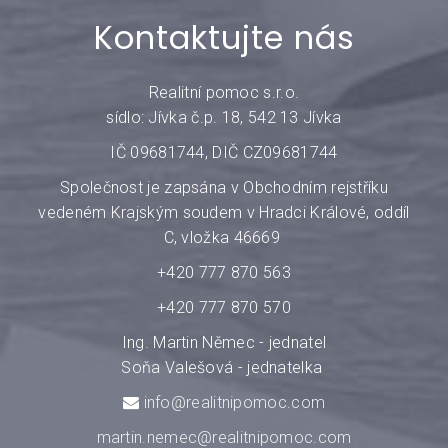
Kontaktujte nás
Realitní pomoc s.r.o.
sídlo: Jívka č.p. 18, 542 13 Jívka
IČ 09681744, DIČ CZ09681744
Společnost je zapsána v Obchodním rejstříku
vedeném Krajským soudem v Hradci Králové, oddíl
C, vložka 46669
+420 777 870 563
+420 777 870 570
Ing. Martin Němec - jednatel
Soňa Valešová - jednatelka
info@realitnipomoc.com
martin.nemec@realitnipomoc.com