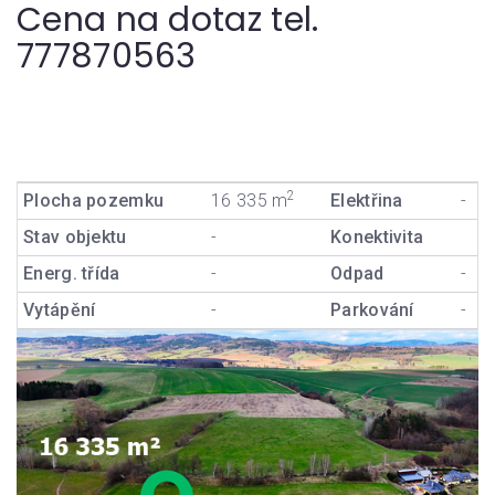
Cena na dotaz tel.
777870563
2
Plocha pozemku
16 335 m
Elektřina
-
Stav objektu
-
Konektivita
Energ. třída
-
Odpad
-
Vytápění
-
Parkování
-