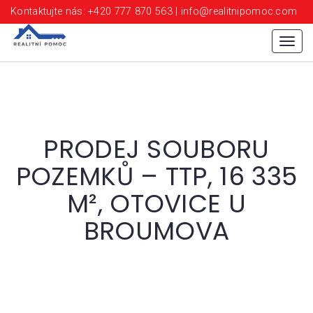
Kontaktujte nás: +420 777 870 563 | info@realitnipomoc.com
Menu
PRODEJ SOUBORU
POZEMKŮ – TTP, 16 335
M², OTOVICE U
BROUMOVA