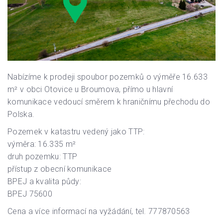
Nabízíme k prodeji spoubor pozemků o výměře 16.633
m² v obci Otovice u Broumova, přímo u hlavní
komunikace vedoucí směrem k hraničnímu přechodu do
Polska.
Pozemek v katastru vedený jako TTP:
výměra: 16.335 m²
druh pozemku: TTP
přístup z obecní komunikace
BPEJ a kvalita půdy:
BPEJ 75600
Cena a více informací na vyžádání, tel. 777870563