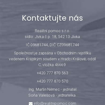
Kontaktujte nás
Realitní pomoc s.r.o.
sídlo: Jívka č.p. 18, 542 13 Jívka
IČ 09681744, DIČ CZ09681744
Společnost je zapsána v Obchodním rejstříku
vedeném Krajským soudem v Hradci Králové, oddíl
C, vložka 46669
+420 777 870 563
+420 777 870 570
Ing. Martin Němec - jednatel
Soňa Valešová - jednatelka
info@realitnipomoc.com