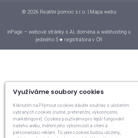
© 2026
Realitní pomoc s.r.o.
|
Mapa webu
inPage
–
webové stránky
s AI,
doména
a
webhosting
u
jediného 5★ registrátora v ČR
Využíváme soubory cookies
Kliknutím na Přijmout cookies dáváte souhlas s uložením
vybraných cookies (nutné, preferenční, výkonnostní,
marketingové). Cookies používáme pro lepší fungování
našeho webu, měření jeho výkonnosti a cílení a
personalizaci reklam. To jaké cookies budou uloženy,