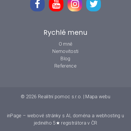
Rychlé menu
O mně
Nemovitosti
Blog
Reference
© 2026
Realitní pomoc s.r.o.
|
Mapa webu
inPage
–
webové stránky
s AI,
doména
a
webhosting
u
jediného 5★ registrátora v ČR