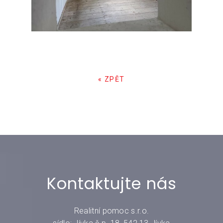
« ZPĚT
Kontaktujte nás
Realitní pomoc s.r.o.