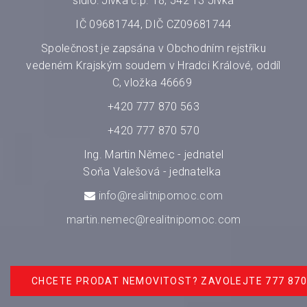
sídlo: Jívka č.p. 18, 542 13 Jívka
IČ 09681744, DIČ CZ09681744
Společnost je zapsána v Obchodním rejstříku
vedeném Krajským soudem v Hradci Králové, oddíl
C, vložka 46669
+420 777 870 563
+420 777 870 570
Ing. Martin Němec - jednatel
Soňa Valešová - jednatelka
info@realitnipomoc.com
martin.nemec@realitnipomoc.com
CHCETE PRODAT NEMOVITOST? ZAVOLEJTE 777 870