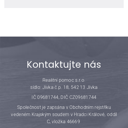
Kontaktujte nás
Realitní pomoc s.r.o.
sídlo: Jívka č.p. 18, 542 13 Jívka
IČ 09681744, DIČ CZ09681744
Společnost je zapsána v Obchodním rejstříku
vedeném Krajským soudem v Hradci Králové, oddíl
C, vložka 46669