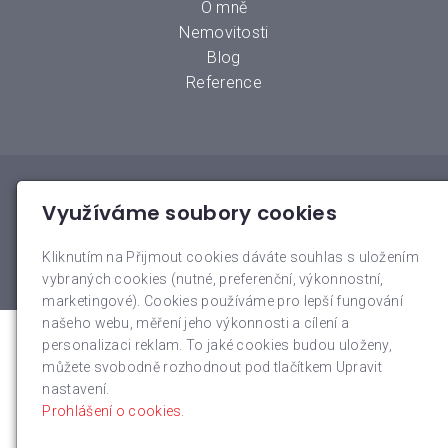
O mně
Nemovitosti
Blog
Reference
© 2026
Realitní pomoc s.r.o.
|
Mapa webu
Využíváme soubory cookies
inPage
–
webové stránky
s AI,
doména
a
webhosting
u
Kliknutím na Přijmout cookies dáváte souhlas s uložením
jediného 5★ registrátora v ČR
vybraných cookies (nutné, preferenční, výkonnostní,
marketingové). Cookies používáme pro lepší fungování
našeho webu, měření jeho výkonnosti a cílení a
personalizaci reklam. To jaké cookies budou uloženy,
můžete svobodně rozhodnout pod tlačítkem Upravit
nastavení.
Prohlášení o cookies.