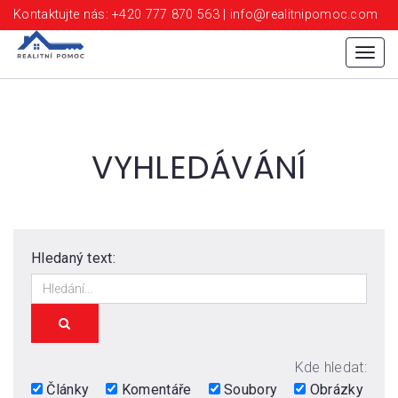
Kontaktujte nás: +420 777 870 563 | info@realitnipomoc.com
Menu
VYHLEDÁVÁNÍ
Hledaný text:
HLEDAT
Kde hledat:
Články
Komentáře
Soubory
Obrázky