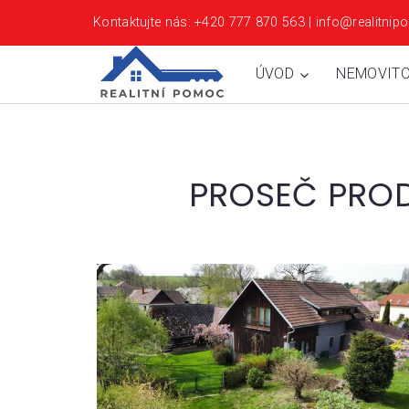
Kontaktujte nás: +420 777 870 563 | info@realitn
ÚVOD
NEMOVITO
PROSEČ PROD