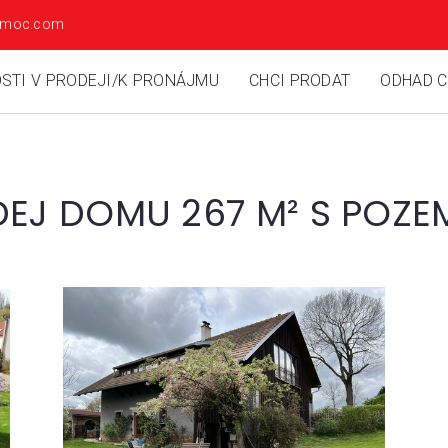
ipomoc.com
STI V PRODEJI/K PRONÁJMU
CHCI PRODAT
ODHAD 
EJ DOMU 267 M² S POZEM