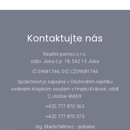
Kontaktujte nás
Realitní pomoc s.r.o.
sídlo: Jívka č.p. 18, 542 13 Jívka
IČ 09681744, DIČ CZ09681744
Společnost je zapsána v Obchodním rejstříku
vedeném Krajským soudem v Hradci Králové, oddíl
C, vložka 46669
+420 777 870 563
+420 777 870 570
Ing. Martin Němec - jednatel