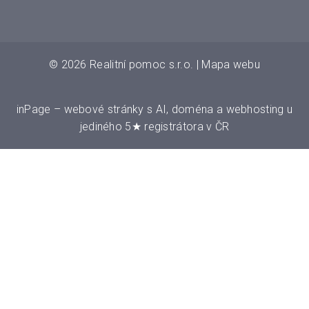
© 2026
Realitní pomoc s.r.o.
|
Mapa webu
inPage
–
webové stránky
s AI,
doména
a
webhosting
u
jediného 5★ registrátora v ČR