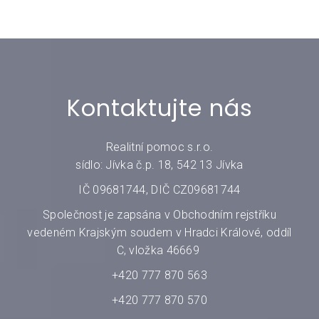
Kontaktujte nás
Realitní pomoc s.r.o.
sídlo: Jívka č.p. 18, 542 13 Jívka
IČ 09681744, DIČ CZ09681744
Společnost je zapsána v Obchodním rejstříku
vedeném Krajským soudem v Hradci Králové, oddíl
C, vložka 46669
+420 777 870 563
+420 777 870 570