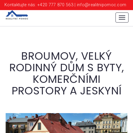
Kontaktujte nás: +420 777 870 563 | info@realitnipomoc.com
Menu
BROUMOV, VELKÝ
RODINNÝ DŮM S BYTY,
KOMERČNÍMI
PROSTORY A JESKYNÍ